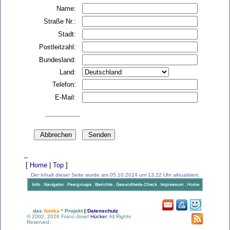
Name:
Straße Nr.:
Stadt:
Postleitzahl:
Bundesland:
Land:
Telefon:
E-Mail:
--
[
Home
|
Top
]
Der Inhalt dieser Seite wurde am 05.10.2024 um 13.22 Uhr aktualisiert.
das
Amika
* Projekt
|
Datenschutz
© 2002, 2026 Franz-Josef
Hücker
. All Rights
Reserved.