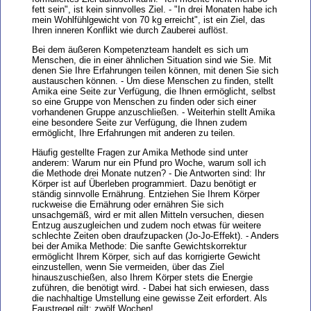
fett sein", ist kein sinnvolles Ziel. - "In drei Monaten habe ich
mein Wohlfühlgewicht von 70 kg erreicht", ist ein Ziel, das
Ihren inneren Konflikt wie durch Zauberei auflöst.
Bei dem äußeren Kompetenzteam handelt es sich um
Menschen, die in einer ähnlichen Situation sind wie Sie. Mit
denen Sie Ihre Erfahrungen teilen können, mit denen Sie sich
austauschen können. - Um diese Menschen zu finden, stellt
Amika eine Seite zur Verfügung, die Ihnen ermöglicht, selbst
so eine Gruppe von Menschen zu finden oder sich einer
vorhandenen Gruppe anzuschließen. - Weiterhin stellt Amika
eine besondere Seite zur Verfügung, die Ihnen zudem
ermöglicht, Ihre Erfahrungen mit anderen zu teilen.
Häufig gestellte Fragen zur Amika Methode sind unter
anderem: Warum nur ein Pfund pro Woche, warum soll ich
die Methode drei Monate nutzen? - Die Antworten sind: Ihr
Körper ist auf Überleben programmiert. Dazu benötigt er
ständig sinnvolle Ernährung. Entziehen Sie Ihrem Körper
ruckweise die Ernährung oder ernähren Sie sich
unsachgemäß, wird er mit allen Mitteln versuchen, diesen
Entzug auszugleichen und zudem noch etwas für weitere
schlechte Zeiten oben draufzupacken (Jo-Jo-Effekt). - Anders
bei der Amika Methode: Die sanfte Gewichtskorrektur
ermöglicht Ihrem Körper, sich auf das korrigierte Gewicht
einzustellen, wenn Sie vermeiden, über das Ziel
hinauszuschießen, also Ihrem Körper stets die Energie
zuführen, die benötigt wird. - Dabei hat sich erwiesen, dass
die nachhaltige Umstellung eine gewisse Zeit erfordert. Als
Faustregel gilt: zwölf Wochen!