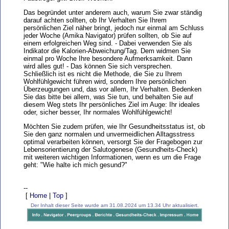
Das begründet unter anderem auch, warum Sie zwar ständig
darauf achten sollten, ob Ihr Verhalten Sie Ihrem
persönlichen Ziel näher bringt, jedoch nur einmal am Schluss
jeder Woche (Amika Navigator) prüfen sollten, ob Sie auf
einem erfolgreichen Weg sind. - Dabei verwenden Sie als
Indikator die Kalorien-Abweichung/Tag. Dem widmen Sie
einmal pro Woche Ihre besondere Aufmerksamkeit. Dann
wird alles gut! - Das können Sie sich versprechen.
Schließlich ist es nicht die Methode, die Sie zu Ihrem
Wohlfühlgewicht führen wird, sondern Ihre persönlichen
Überzeugungen und, das vor allem, Ihr Verhalten. Bedenken
Sie das bitte bei allem, was Sie tun, und behalten Sie auf
diesem Weg stets Ihr persönliches Ziel im Auge: Ihr ideales
oder, sicher besser, Ihr normales Wohlfühlgewicht!
Möchten Sie zudem prüfen, wie Ihr Gesundheitsstatus ist, ob
Sie den ganz normalen und unvermeidlichen Alltagsstress
optimal verarbeiten können, versorgt Sie der Fragebogen zur
Lebensorientierung der Salutogenese (Gesundheits-Check)
mit weiteren wichtigen Informationen, wenn es um die Frage
geht: "Wie halte ich mich gesund?"
--
[
Home
|
Top
]
Der Inhalt dieser Seite wurde am 31.08.2024 um 13.34 Uhr aktualisiert.