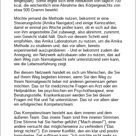
eingespart). Somit ergibt sich eine Reduktion von täglich 700
kcal, die wöchentlich eine Abnahme des Körpergewichts von
etwa 500 Gramm bewirkt.
Möchte jemand die Methode nutzen, bekommt er eine
Steuerungsliste (Amika Navigator) und einige Kennzahlen,
damit er einmal pro Woche prüfen kann, ob er sich auf das
von ihm angestrebte Ziel zubewegt, also abnimmt, zunimmt,
sein Gewicht stabil hält. Doch vor diesem Schritt wird
empfohlen, das Amika Laboratorium zu nutzen, um die Amika
Methode zu studieren und, das vor allem, bereits
experimentell auszuprobieren. - Und er bekommt zudem die
Anregung, ein Netzwerk aufzubauen oder zu nutzen, das auf
dem Weg zum Normalgewicht sehr unterstützend sein kann,
wie die Lebenserfahrung zeigt.
Bei diesem Netzwerk handelt es sich um Menschen, die Sie
auf Ihrem Weg begleiten können, wenn Sie den Weg zu
Ihrem Normalgewicht lieber mit anderen gemeinsam gehen
möchten. Das ist für medizinische Fragen ein Arzt oder ein
Heilpraktiker, bei psychischen ein Psychotherapeut, eine
Beratungsstelle. Krankenkassen werden Sie bei diesen
Fragen mit Rat und Tat unterstützen. Das ist vor allem aber
ein erfolgreiches Kompetenzteam.
Das Kompetenzteam besteht aus dem inneren und dem
äußeren Team. Das innere Team sind Ihre inneren Stimmen.
Eine Stimme hat Sie hierher geführt ("Mach etwas!"), eine
andere versucht das möglicherweise zu verhindern ("Das
bringt nichts!"). Ein innerer Konflikt, den ein klar und positiv
formuliertes Ziel auflösen kann: "Ich möchte nicht mehr so