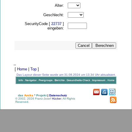
Alter:
Geschlecht:
SecurityCode [
22737
]
eingeben:
--
[
Home
|
Top
]
Das Layout dieser Seite wurde am 31.08.2024 um 13.34 Uhr aktualisiert.
das
Amika
* Projekt
|
Datenschutz
© 2002, 2026 Franz-Josef
Hücker
. All Rights
Reserved.