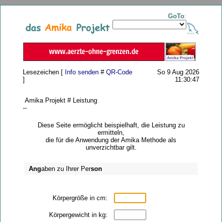
GoTo
:
Lesezeichen [
Info senden
#
QR-Code
So 9 Aug 2026
]
11:30:47
Amika Projekt # Leistung
--
Diese Seite ermöglicht beispielhaft, die Leistung zu
ermitteln,
die für die Anwendung der Amika Methode als
unverzichtbar gilt.
Ang
aben zu Ihrer Per
son
Körpergröße in cm:
Körpergewicht in kg: